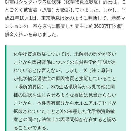
以前はシックハウス症候群（化学物質過敏症）訴訟は、こ
とごとく被害者（原告）が敗訴していました。しかし、平
成21年10月1日、東京地裁は次のように判断して、新築マ
ンションの一室を原告に販売した売主に約3600万円の賠
償金支払いを命じました。
化学物質過敏症については、未解明の部分が多い
ことから因果関係についての自然科学的証明がさ
れているとは言えない。しかし、X（注：原告）
が化学物質過敏症の原因物質と接近していること
（場所的要因）、Xの生活環境等から見て他に同
様の症状を生じさせるような要因は見当たらない
ことから、本件専有部分からホルムアルデヒドが
拡散されていたこととXの罹患した化学物質過敏
症との間には法律上の因果関係が存在すると認め
ることができる。