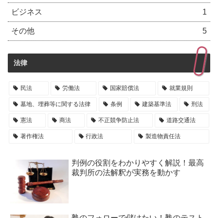
ビジネス
1
その他
5
法律
民法
労働法
国家賠償法
就業規則
墓地、埋葬等に関する法律
条例
建築基準法
刑法
憲法
商法
不正競争防止法
道路交通法
著作権法
行政法
製造物責任法
判例の役割をわかりやすく解説！最高
裁判所の法解釈が実務を動かす
塾のフォローで儲けたい！塾のテスト