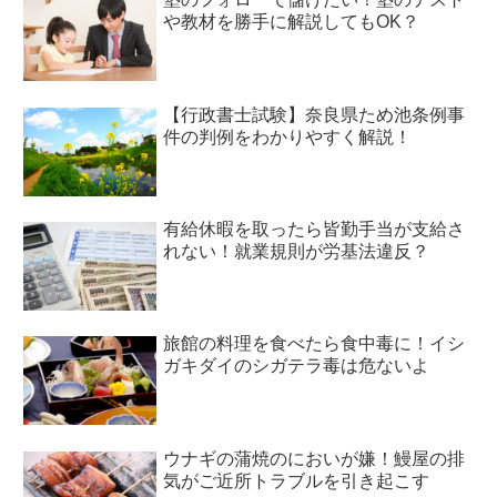
や教材を勝手に解説してもOK？
【行政書士試験】奈良県ため池条例事
件の判例をわかりやすく解説！
有給休暇を取ったら皆勤手当が支給さ
れない！就業規則が労基法違反？
旅館の料理を食べたら食中毒に！イシ
ガキダイのシガテラ毒は危ないよ
ウナギの蒲焼のにおいが嫌！鰻屋の排
気がご近所トラブルを引き起こす