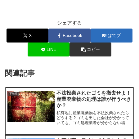
シェアする
X
Facebook
はてブ
LINE
コピー
関連記事
不法投棄されたゴミを撤去せよ！
不動産
産業廃棄物の処理は誰が行うべき
か？
私有地に産業廃棄物を不法投棄されたら
どうする？ゴミを出した会社が分かって
いても、ゴミ処理業者が分からない場
合、土地所有者は泣き寝入りなの？