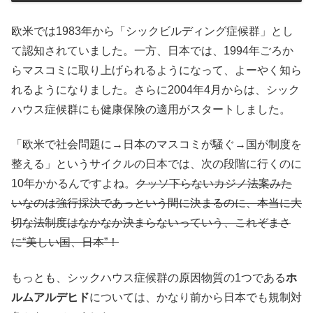
欧米では1983年から「シックビルディング症候群」とし
て認知されていました。一方、日本では、1994年ごろか
らマスコミに取り上げられるようになって、よーやく知ら
れるようになりました。さらに2004年4月からは、シック
ハウス症候群にも健康保険の適用がスタートしました。
「欧米で社会問題に→日本のマスコミが騒ぐ→国が制度を
整える」というサイクルの日本では、次の段階に行くのに
10年かかるんですよね。
クッソ下らないカジノ法案みた
いなのは強行採決であっという間に決まるのに、本当に大
切な法制度はなかなか決まらないっていう、これぞまさ
に“美しい国、日本”！
もっとも、シックハウス症候群の原因物質の1つである
ホ
ルムアルデヒド
については、かなり前から日本でも規制対