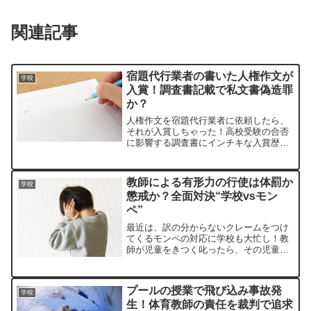
関連記事
宿題代行業者の書いた人権作文が
学校
入賞！調査書記載で私文書偽造罪
か？
人権作文を宿題代行業者に依頼したら、
それが入賞しちゃった！高校受験の合否
に影響する調査書にインチキな入賞歴が
記載されるのって、マズくない？
教師による有形力の行使は体罰か
学校
懲戒か？全面対決“学校vsモン
ペ”
最近は、訳の分からないクレームをつけ
てくるモンペの対応に学校も大忙し！教
師が児童をきつく叱ったら、その児童の
親が「体罰」だと騒ぎ立てて……
プールの授業で飛び込み事故発
学校
生！体育教師の責任を裁判で追求