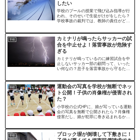
したい
学校のプールの授業で飛び込み指導が行
われ、そのせいで生徒がけがをしたら？
学校事故の裁判では、教師の責任がどの
ように判断されるのでしょうか？
カミナリが鳴ったらサッカーの試
学校
合を中止せよ！落雷事故が危険す
ぎる
カミナリが鳴っているのに練習試合を中
止しないサッカー部の顧問って、いった
い何なの？息子を落雷事故から守るた
め、学校にクレームを入れたい！
運動会の写真を学校が無断でネッ
学校
ト公開！子供の肖像権が侵害され
た？
小学校の公式HPに、娘が写っている運動
会の写真を無断で公開されたら？肖像権
侵害だし、娘が犯罪に巻き込まれるか
も……。学校に文句を言いたい！
ブロック塀が倒壊して下敷きに！
学校