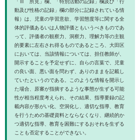
「Ⅲ 所見」欄、「特別活動の記録」欄及び「行
動及び性格の記録」欄の部分に記録されている情
報）は、児童の学習意欲、学習態度等に関する全
体的評価あるいは人物評価ともいうべきものであ
って、評価者の観察力、洞察力、理解力等の主観
的要素に左右され得るものであるところ、大田区
においては、当該情報については、担任教師が、
開示することを予定せずに、自らの言葉で、児童
の良い面、悪い面を問わず、ありのままを記載し
ていたというのである。このような情報を開示し
た場合、原審が指摘するような事態が生ずる可能
性が相当程度考えられ、その結果、指導要録の記
載内容が形がい化、空洞化し、適切な指導、教育
を行うための基礎資料とならなくなり、継続的か
つ適切な指導、教育を困難にするおそれを生ずる
ことも否定することができない。