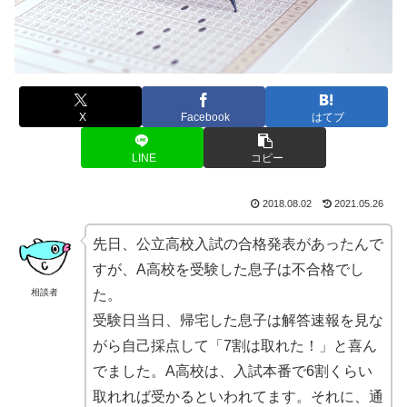
X
Facebook
はてブ
LINE
コピー
2018.08.02
2021.05.26
先日、公立高校入試の合格発表があったんで
すが、A高校を受験した息子は不合格でし
相談者
た。
受験日当日、帰宅した息子は解答速報を見な
がら自己採点して「7割は取れた！」と喜ん
でました。A高校は、入試本番で6割くらい
取れれば受かるといわれてます。それに、通