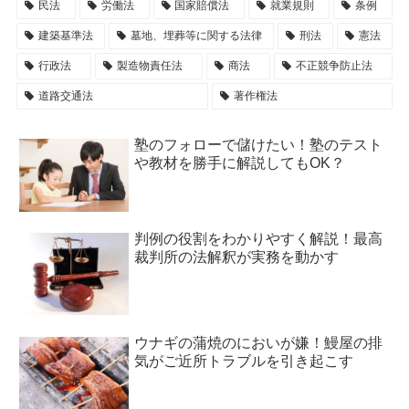
民法
労働法
国家賠償法
就業規則
条例
建築基準法
墓地、埋葬等に関する法律
刑法
憲法
行政法
製造物責任法
商法
不正競争防止法
道路交通法
著作権法
塾のフォローで儲けたい！塾のテスト
や教材を勝手に解説してもOK？
判例の役割をわかりやすく解説！最高
裁判所の法解釈が実務を動かす
ウナギの蒲焼のにおいが嫌！鰻屋の排
気がご近所トラブルを引き起こす