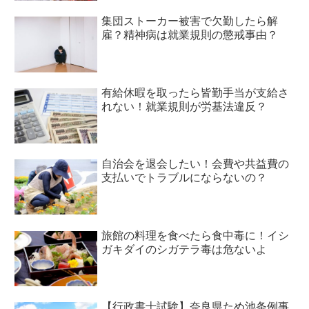
集団ストーカー被害で欠勤したら解
雇？精神病は就業規則の懲戒事由？
有給休暇を取ったら皆勤手当が支給さ
れない！就業規則が労基法違反？
自治会を退会したい！会費や共益費の
支払いでトラブルにならないの？
旅館の料理を食べたら食中毒に！イシ
ガキダイのシガテラ毒は危ないよ
【行政書士試験】奈良県ため池条例事