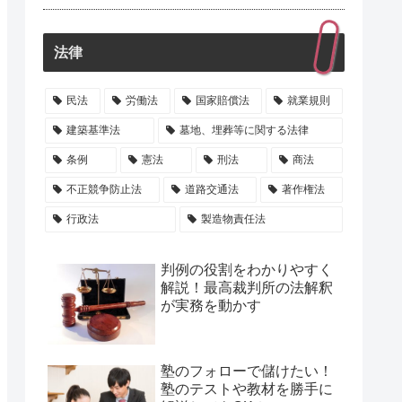
法律
民法
労働法
国家賠償法
就業規則
建築基準法
墓地、埋葬等に関する法律
条例
憲法
刑法
商法
不正競争防止法
道路交通法
著作権法
行政法
製造物責任法
判例の役割をわかりやすく
解説！最高裁判所の法解釈
が実務を動かす
塾のフォローで儲けたい！
塾のテストや教材を勝手に