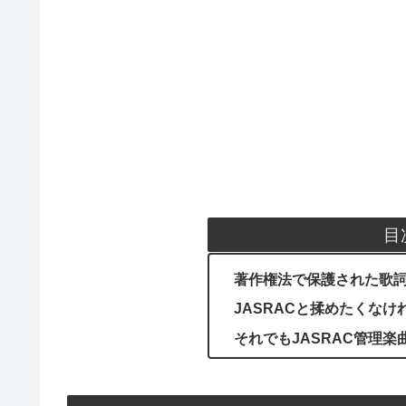
目
著作権法で保護された歌
JASRACと揉めたくな
それでもJASRAC管理