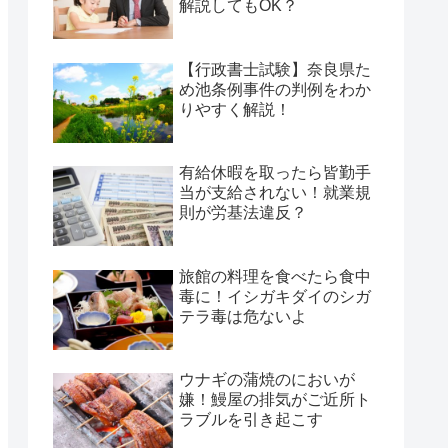
解説してもOK？
【行政書士試験】奈良県た
め池条例事件の判例をわか
りやすく解説！
有給休暇を取ったら皆勤手
当が支給されない！就業規
則が労基法違反？
旅館の料理を食べたら食中
毒に！イシガキダイのシガ
テラ毒は危ないよ
ウナギの蒲焼のにおいが
嫌！鰻屋の排気がご近所ト
ラブルを引き起こす